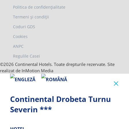
Politica de confidențialitate
Termeni și condiții
Coduri GDS
Cookies
ANPC
Regulile Casei
©2026 Continental Hotels. Toate drepturile rezervate. Site
realizat de InMotion Media
Clo
Continental Drobeta Turnu
Severin ***
HOTEL