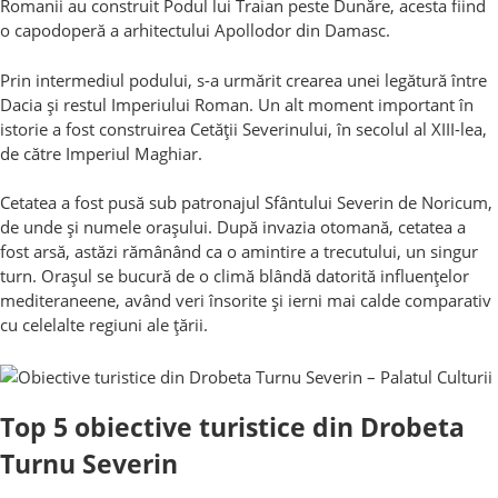
Romanii au construit Podul lui Traian peste Dunăre, acesta fiind
o capodoperă a arhitectului Apollodor din Damasc.
Prin intermediul podului, s-a urmărit crearea unei legătură între
Dacia și restul Imperiului Roman. Un alt moment important în
istorie a fost construirea Cetății Severinului, în secolul al XIII-lea,
de către Imperiul Maghiar.
Cetatea a fost pusă sub patronajul Sfântului Severin de Noricum,
de unde și numele orașului. După invazia otomană, cetatea a
fost arsă, astăzi rămânând ca o amintire a trecutului, un singur
turn. Orașul se bucură de o climă blândă datorită influențelor
mediteraneene, având veri însorite și ierni mai calde comparativ
cu celelalte regiuni ale țării.
Top 5 obiective turistice din Drobeta
Turnu Severin