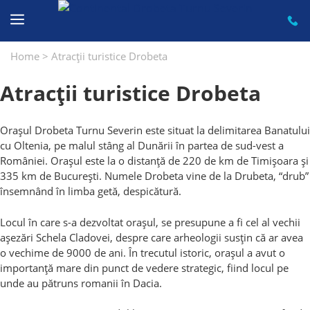
Sari
la
conținut
Home
>
Atracții turistice Drobeta
Atracții turistice Drobeta
Orașul Drobeta Turnu Severin este situat la delimitarea Banatului
cu Oltenia, pe malul stâng al Dunării în partea de sud-vest a
României. Orașul este la o distanță de 220 de km de Timișoara și
335 km de București. Numele Drobeta vine de la Drubeta, “drub”
însemnând în limba getă, despicătură.
Locul în care s-a dezvoltat orașul, se presupune a fi cel al vechii
așezări Schela Cladovei, despre care arheologii susțin că ar avea
o vechime de 9000 de ani. În trecutul istoric, orașul a avut o
importanță mare din punct de vedere strategic, fiind locul pe
unde au pătruns romanii în Dacia.