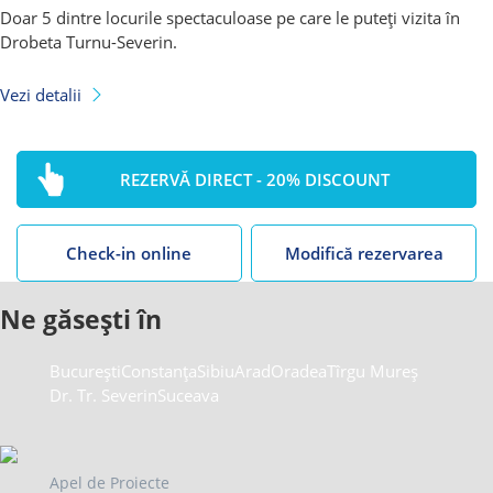
Doar 5 dintre locurile spectaculoase pe care le puteți vizita în
Drobeta Turnu-Severin.
Vezi detalii
REZERVĂ DIRECT - 20% DISCOUNT
Check-in online
Modifică rezervarea
Ne găsești în
București
Constanța
Sibiu
Arad
Oradea
Tîrgu Mureș
Dr. Tr. Severin
Suceava
Apel de Proiecte