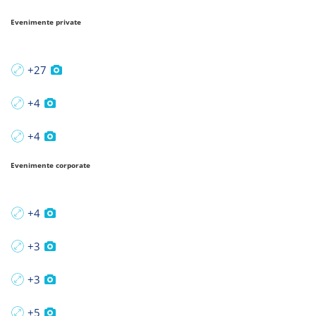
Evenimente private
+27
+4
+4
Evenimente corporate
+4
+3
+3
+5