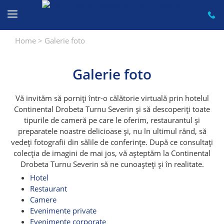
Sari
la
conținut
Home
>
Galerie foto
Galerie foto
Vă invităm să porniți într-o călătorie virtuală prin hotelul
Continental Drobeta Turnu Severin și să descoperiți toate
tipurile de cameră pe care le oferim, restaurantul și
preparatele noastre delicioase și, nu în ultimul rând, să
vedeți fotografii din sălile de conferințe. După ce consultați
colecția de imagini de mai jos, vă așteptăm la Continental
Drobeta Turnu Severin să ne cunoașteți și în realitate.
Hotel
Restaurant
Camere
Evenimente private
Evenimente corporate