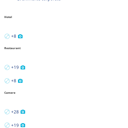
Hotel
+8
Restaurant
+19
+8
Camere
+28
+19