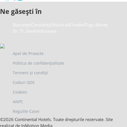
Ne găsești în
București
Constanța
Sibiu
Arad
Oradea
Tîrgu Mureș
Dr. Tr. Severin
Suceava
Apel de Proiecte
Politica de confidențialitate
Termeni și condiții
Coduri GDS
Cookies
ANPC
Regulile Casei
©2026 Continental Hotels. Toate drepturile rezervate. Site
realizat de InMotion Media