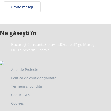
Ne găsești în
București
Constanța
Sibiu
Arad
Oradea
Tîrgu Mureș
Dr. Tr. Severin
Suceava
Apel de Proiecte
Politica de confidențialitate
Termeni și condiții
Coduri GDS
Cookies